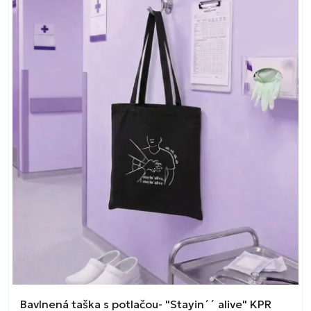
Bavlnená taška s potlačou- "Stayin´´ alive" KPR