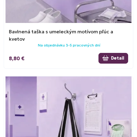
Bavlnená taška s umeleckým motívom pľúc a
kvetov
Na objednávku 3-5 pracovných dní
8,80 €
Detail