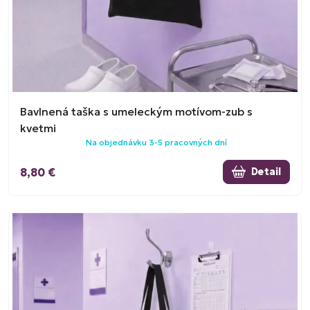
Bavlnená taška s umeleckým motívom-zub s
kvetmi
Na objednávku 3-5 pracovných dní
8,80 €
Detail