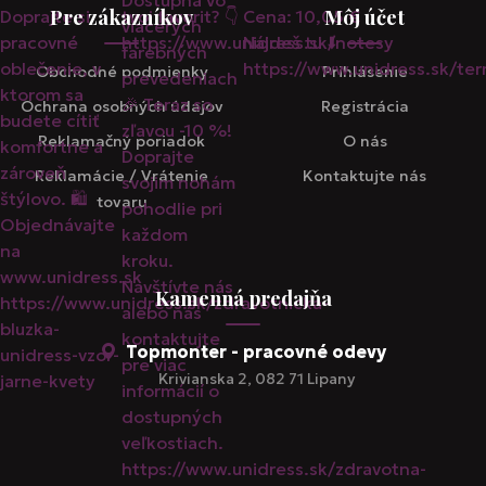
Pre zákazníkov
Môj účet
Obchodné podmienky
Prihlásenie
Ochrana osobných údajov
Registrácia
Reklamačný poriadok
O nás
Reklamácie / Vrátenie
Kontaktujte nás
tovaru
Kamenná predajňa
Topmonter - pracovné odevy
Krivianska 2, 082 71 Lipany