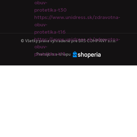
© Všetky práva vyhradené pre BRS COMPANY s.r.o.
Prenájom e-shopu