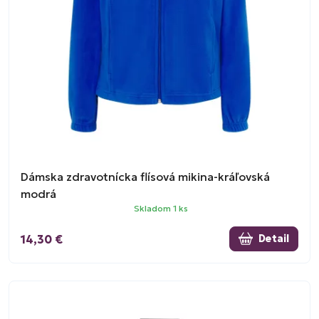
Dámska zdravotnícka flísová mikina-kráľovská
modrá
Skladom 1 ks
14,30 €
Detail