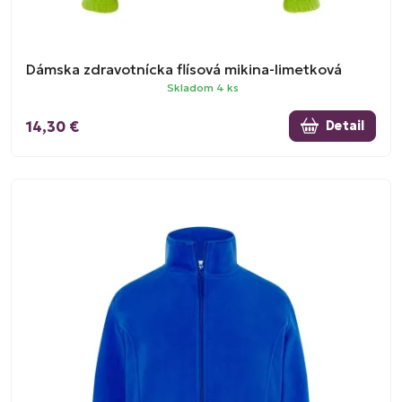
Dámska zdravotnícka flísová mikina-limetková
Skladom 4 ks
14,30 €
Detail