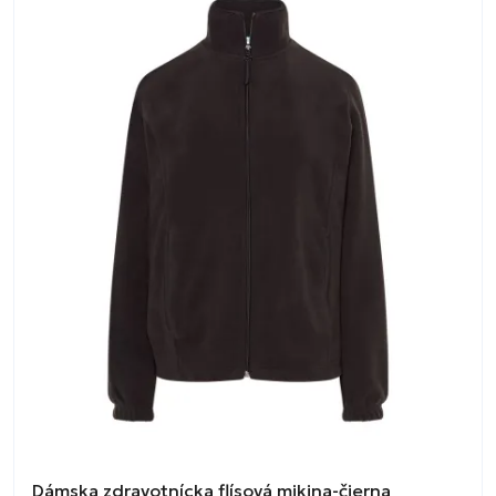
Dámska zdravotnícka flísová mikina-čierna