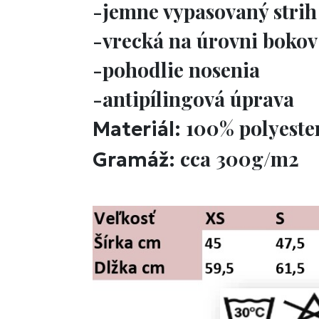
-jemne vypasovaný strih
-vrecká na úrovni boko
-pohodlie nosenia
-antipílingová úprava
100% polyeste
Materiál:
cca 300g/m2
Gramáž: