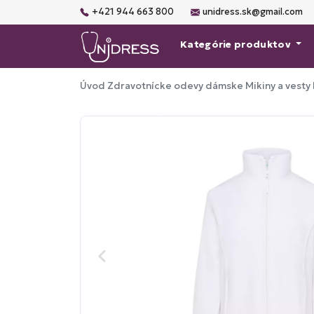
+421 944 663 800
unidress.sk@gmail.com
Kategórie produktov
Úvod
Zdravotnícke odevy dámske
Mikiny a vesty