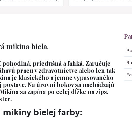
Pa
á mikina biela.
Po
i pohodlná, priedušná a ľahká. Zaručuje
Ru
áhavú prácu v zdravotníctve alebo len tak
Fa
kina je klasického a jemne vypasovaného
ej postave. Na úrovní bokov sa nachádzajú
ikina sa zapína po celej dĺžke na zips.
ster.
j mikiny bielej farby: