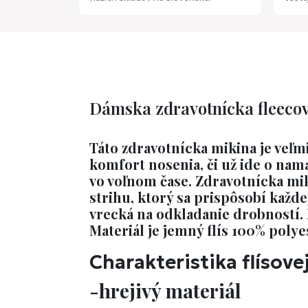
Dámska zdravotnícka fleecov
Táto zdravotnícka mikina je veľm
komfort nosenia, či už ide o nam
vo voľnom čase. Zdravotnícka mi
strihu, ktorý sa prispôsobí každ
vrecká na odkladanie drobností. M
Materiál je jemný flís 100% polye
Charakteristika flísove
-hrejivý materiál