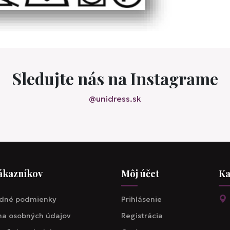
Sledujte nás na Instagrame
@unidress.sk
ákazníkov
Môj účet
Ka
dné podmienky
Prihlásenie
a osobných údajov
Registrácia