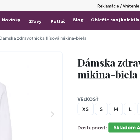
Reklamácie / Vrátenie
Novinky
Blog
Oblečte svoj kolektív
Zľavy
Potlač
Dámska zdravotnícka flísová mikina-biela
Dámska zdrav
mikina-biela
VEĽKOSŤ
XS
S
M
L
Dostupnosť:
Skladom 4