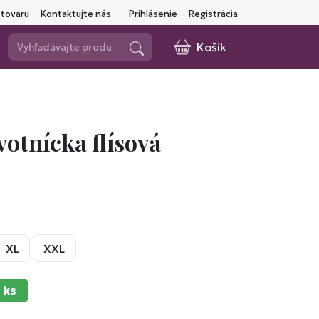
 tovaru
Kontaktujte nás
Prihlásenie
Registrácia
Košík
otnícka flísová
XL
XXL
 ks