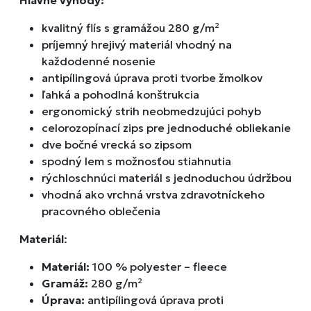
kvalitný flís s gramážou 280 g/m²
príjemný hrejivý materiál vhodný na
každodenné nosenie
antipílingová úprava proti tvorbe žmolkov
ľahká a pohodlná konštrukcia
ergonomický strih neobmedzujúci pohyb
celorozopínací zips pre jednoduché obliekanie
dve bočné vrecká so zipsom
spodný lem s možnosťou stiahnutia
rýchloschnúci materiál s jednoduchou údržbou
vhodná ako vrchná vrstva zdravotníckeho
pracovného oblečenia
Materiál
:
Materiál:
100 % polyester – fleece
Gramáž:
280 g/m²
Úprava:
antipílingová úprava proti