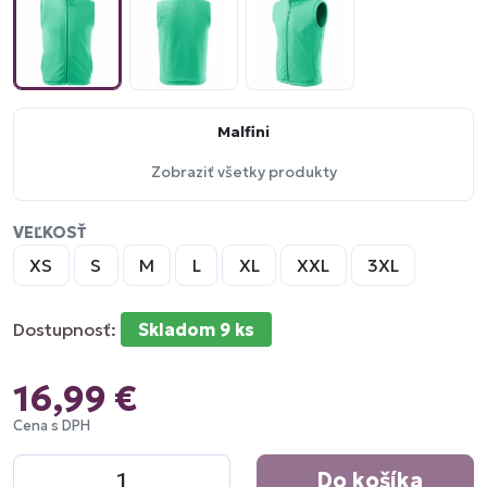
Malfini
Zobraziť všetky produkty
VEĽKOSŤ
XS
S
M
L
XL
XXL
3XL
Dostupnosť:
Skladom 9 ks
16,99 €
Cena s DPH
Do košíka