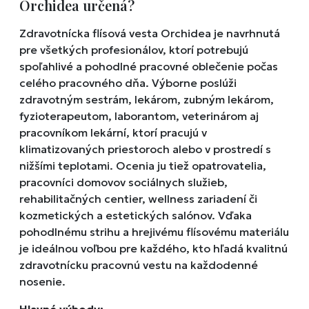
Orchidea určená?
Zdravotnícka flísová vesta Orchidea je navrhnutá
pre všetkých profesionálov, ktorí potrebujú
spoľahlivé a pohodlné pracovné oblečenie počas
celého pracovného dňa. Výborne poslúži
zdravotným sestrám, lekárom, zubným lekárom,
fyzioterapeutom, laborantom, veterinárom aj
pracovníkom lekární, ktorí pracujú v
klimatizovaných priestoroch alebo v prostredí s
nižšími teplotami. Ocenia ju tiež opatrovatelia,
pracovníci domovov sociálnych služieb,
rehabilitačných centier, wellness zariadení či
kozmetických a estetických salónov. Vďaka
pohodlnému strihu a hrejivému flísovému materiálu
je ideálnou voľbou pre každého, kto hľadá kvalitnú
zdravotnícku pracovnú vestu na každodenné
nosenie.
Hlavné výhody: