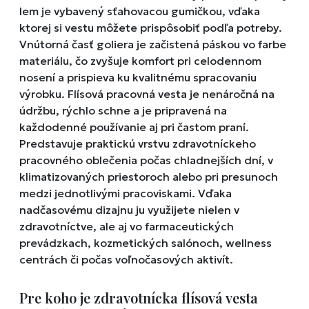
lem je vybavený sťahovacou gumičkou, vďaka
ktorej si vestu môžete prispôsobiť podľa potreby.
Vnútorná časť goliera je začistená páskou vo farbe
materiálu, čo zvyšuje komfort pri celodennom
nosení a prispieva ku kvalitnému spracovaniu
výrobku. Flísová pracovná vesta je nenáročná na
údržbu, rýchlo schne a je pripravená na
každodenné používanie aj pri častom praní.
Predstavuje praktickú vrstvu zdravotníckeho
pracovného oblečenia počas chladnejších dní, v
klimatizovaných priestoroch alebo pri presunoch
medzi jednotlivými pracoviskami. Vďaka
nadčasovému dizajnu ju využijete nielen v
zdravotníctve, ale aj vo farmaceutických
prevádzkach, kozmetických salónoch, wellness
centrách či počas voľnočasových aktivít.
Pre koho je zdravotnícka flísová vesta