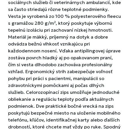
sociálnych služieb či veterinárnych ambulancií, kde
sa často striedajú rôzne teplotné podmienky.
Vesta je vyrobená zo 100 % polyesterového fleecu
s gramážou 280 g/m², ktorý poskytuje výbornú
tepelnú izoláciu pri zachovaní nízkej hmotnosti.
Materiál je mäkký, príjemný na dotyk a dobre
odvádza bežnú vlhkosť vznikajúcu pri
každodennom nosení. Vďaka antipílingovej úprave
zostáva povrch hladký aj po opakovanom praní,
čím si vesta dlhodobo zachováva profesionálny
vzhľad. Ergonomický strih zabezpečuje voľnosť
pohybu pri práci s pacientmi, manipulácii so
zdravotníckymi pomôckami aj počas dlhých
služieb. Celorozopínací zips umožňuje jednoduché
obliekanie a reguláciu teploty podľa aktuálnych
podmienok. Dve praktické bočné vrecká na zips
poskytujú bezpečné miesto na uloženie mobilného
telefónu, kľúčov, identifikačnej karty alebo ďalších
drobností, ktoré chcete mať vždy po ruke. Spodný