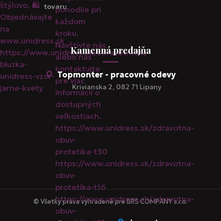
tovaru
Kamenná predajňa
Topmonter - pracovné odevy
Krivianska 2, 082 71 Lipany
© Všetky práva vyhradené pre BRS COMPANY s.r.o.