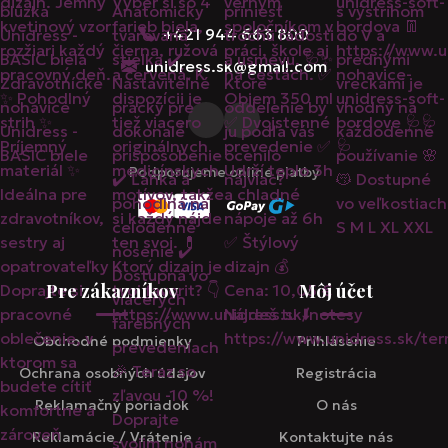
+421 944 663 800
unidress.sk@gmail.com
Podporujeme online platby
Pre zákazníkov
Môj účet
Obchodné podmienky
Prihlásenie
Ochrana osobných údajov
Registrácia
Reklamačný poriadok
O nás
Reklamácie / Vrátenie
Kontaktujte nás