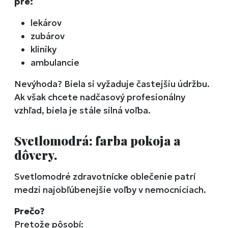
pre:
lekárov
zubárov
kliniky
ambulancie
Nevýhoda? Biela si vyžaduje častejšiu údržbu.
Ak však chcete nadčasový profesionálny
vzhľad, biela je stále silná voľba.
Svetlomodrá: farba pokoja a
dôvery.
Svetlomodré zdravotnícke oblečenie patrí
medzi najobľúbenejšie voľby v nemocniciach.
Prečo?
Pretože pôsobí: