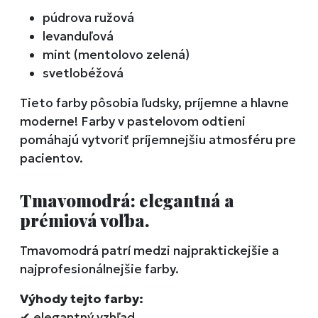
púdrova ružová
levanduľová
mint (mentolovo zelená)
svetlobéžová
Tieto farby pôsobia ľudsky, príjemne a hlavne
moderne! Farby v pastelovom odtieni
pomáhajú vytvoriť príjemnejšiu atmosféru pre
pacientov.
Tmavomodrá: elegantná a
prémiová voľba.
Tmavomodrá patrí medzi najpraktickejšie a
najprofesionálnejšie farby.
Výhody tejto farby:
✔
elegantný vzhľad