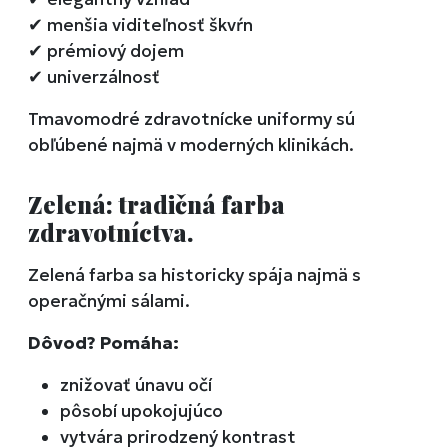
✔
menšia viditeľnosť škvŕn
✔
prémiový dojem
✔
univerzálnosť
Tmavomodré zdravotnícke uniformy sú
obľúbené najmä v moderných klinikách.
Zelená: tradičná farba
zdravotníctva.
Zelená farba sa historicky spája najmä s
operačnými sálami.
Dôvod? Pomáha:
znižovať únavu očí
pôsobí upokojujúco
vytvára prirodzený kontrast