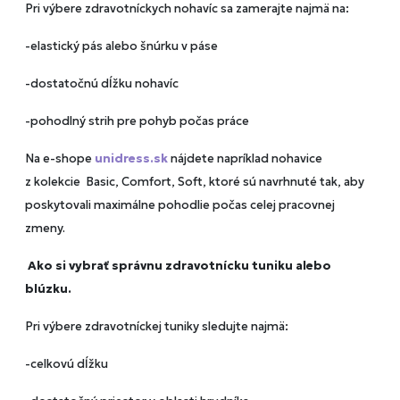
Pri výbere zdravotníckych nohavíc sa zamerajte najmä na:
-elastický pás alebo šnúrku v páse
-dostatočnú dĺžku nohavíc
-pohodlný strih pre pohyb počas práce
Na e-shope
unidress.sk
nájdete napríklad nohavice
z kolekcie Basic, Comfort, Soft, ktoré sú navrhnuté tak, aby
poskytovali maximálne pohodlie počas celej pracovnej
zmeny.
Ako si vybrať správnu zdravotnícku tuniku alebo
blúzku.
Pri výbere zdravotníckej tuniky sledujte najmä:
-celkovú dĺžku