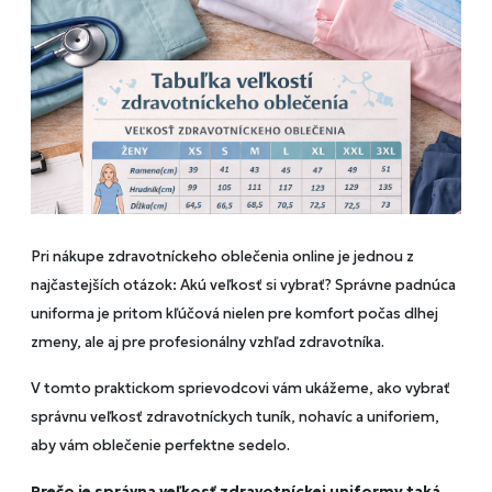
Pri nákupe zdravotníckeho oblečenia online je jednou z
najčastejších otázok: Akú veľkosť si vybrať? Správne padnúca
uniforma je pritom kľúčová nielen pre komfort počas dlhej
zmeny, ale aj pre profesionálny vzhľad zdravotníka.
V tomto praktickom sprievodcovi vám ukážeme, ako vybrať
správnu veľkosť zdravotníckych tuník, nohavíc a uniforiem,
aby vám oblečenie perfektne sedelo.
Prečo je správna veľkosť zdravotníckej uniformy taká