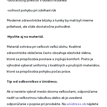
-dostatočný priestor v oblasti hrudníka
-voľnosť pohybu pri zdvíhaní rúk
Moderné zdravotnícke blúzky a tuniky by mali byť mierne
priliehavé, ale stále dostatočne pohodlné.
Myslite aj na materiál.
Materiál zohráva pri veľkosti veľkú úlohu. Kvalitné
zdravotnícke oblečenie často obsahuje elastické vlákna,
ktoré sa prispôsobia postave a zvyšujú komfort.
Preto je
výhodné vyberať uniformy z kvalitných a pružných materiálov,
ktoré sa prispôsobia pohybu počas práce.
Tip od odborníkov z Unidress.
Ak si neviete vybrať medzi dvoma veľkosťami, odporúčame
riadiť sa veľkostnou tabuľkou alebo ak je uvedené
odporúčanie v popise pri produkte.
Na
unidress.sk
nájdete