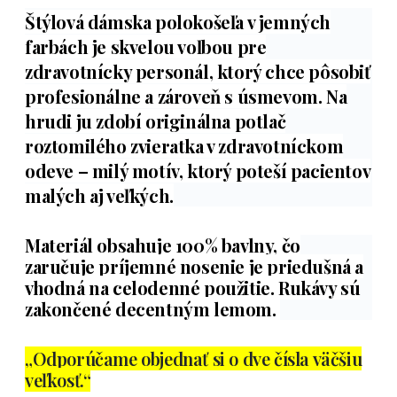
Štýlová dámska polokošeľa v jemných
farbách je skvelou voľbou pre
zdravotnícky personál, ktorý chce pôsobiť
profesionálne a zároveň s úsmevom. Na
hrudi ju zdobí originálna potlač
roztomilého zvieratka v zdravotníckom
odeve – milý motív, ktorý poteší pacientov
malých aj veľkých.
Materiál obsahuje 100% bavlny, čo
zaručuje príjemné nosenie je priedušná a
vhodná na celodenné použitie. Rukávy sú
zakončené decentným lemom.
„Odporúčame objednať si o dve čísla väčšiu
veľkosť.“