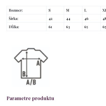
Rozmer:
S
M
L
X
Šírka:
42
44
46
4
Dĺžka:
61
63
65
6
Parametre produktu