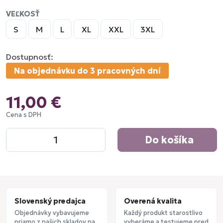
VEĽKOSŤ
S
M
L
XL
XXL
3XL
Dostupnosť:
Na objednávku do 3 pracovných dní
11,00 €
Cena s DPH
Do košíka
Slovenský predajca
Overená kvalita
Objednávky vybavujeme
Každý produkt starostlivo
priamo z našich skladov na
vyberáme a testujeme pred