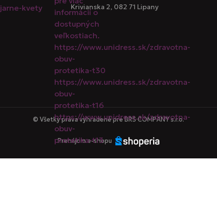
Krivianska 2, 082 71 Lipany
© Všetky práva vyhradené pre BRS COMPANY s.r.o.
Prenájom e-shopu