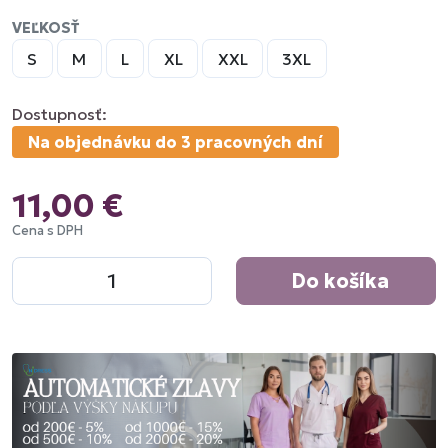
VEĽKOSŤ
S
M
L
XL
XXL
3XL
Dostupnosť:
Na objednávku do 3 pracovných dní
11,00 €
Cena s DPH
Do košíka