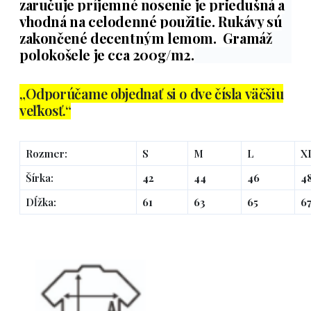
zaručuje príjemné nosenie je priedušná a
vhodná na celodenné použitie. Rukávy sú
zakončené decentným lemom. Gramáž
polokošele je cca 200g/m2.
„Odporúčame objednať si o dve čísla väčšiu
veľkosť.“
Rozmer:
S
M
L
X
Šírka:
42
44
46
4
Dĺžka:
61
63
65
6