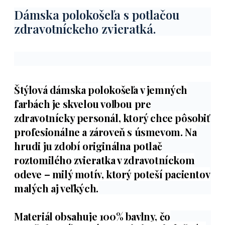
Dámska polokošeľa s potlačou
zdravotníckeho zvieratká.
Štýlová dámska polokošeľa v jemných
farbách je skvelou voľbou pre
zdravotnícky personál, ktorý chce pôsobiť
profesionálne a zároveň s úsmevom. Na
hrudi ju zdobí originálna potlač
roztomilého zvieratka v zdravotníckom
odeve – milý motív, ktorý poteší pacientov
malých aj veľkých.
Materiál obsahuje 100% bavlny, čo