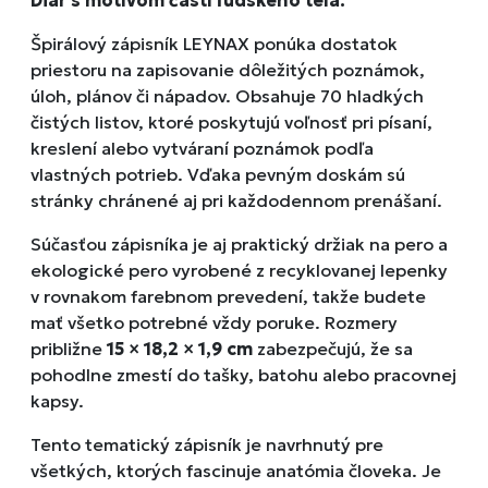
Diár s motívom častí ľudského tela.
Špirálový zápisník LEYNAX ponúka dostatok
priestoru na zapisovanie dôležitých poznámok,
úloh, plánov či nápadov. Obsahuje 70 hladkých
čistých listov, ktoré poskytujú voľnosť pri písaní,
kreslení alebo vytváraní poznámok podľa
vlastných potrieb. Vďaka pevným doskám sú
stránky chránené aj pri každodennom prenášaní.
Súčasťou zápisníka je aj praktický držiak na pero a
ekologické pero vyrobené z recyklovanej lepenky
v rovnakom farebnom prevedení, takže budete
mať všetko potrebné vždy poruke. Rozmery
približne
15 × 18,2 × 1,9 cm
zabezpečujú, že sa
pohodlne zmestí do tašky, batohu alebo pracovnej
kapsy.
Tento tematický zápisník je navrhnutý pre
všetkých, ktorých fascinuje
anatómia človeka
. Je