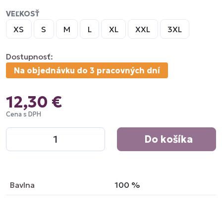
VEĽKOSŤ
XS
S
M
L
XL
XXL
3XL
Dostupnosť:
Na objednávku do 3 pracovných dní
12,30 €
Cena s DPH
Do košíka
Bavlna
100
%