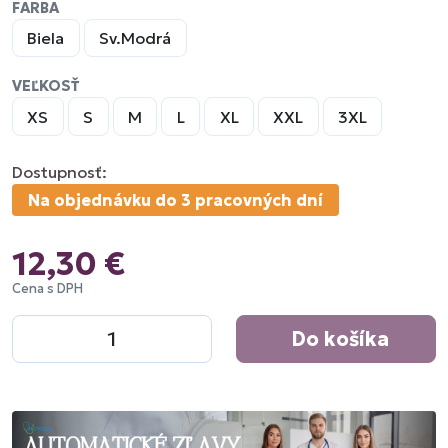
FARBA
Biela
Sv.Modrá
VEĽKOSŤ
XS
S
M
L
XL
XXL
3XL
Dostupnosť:
Na objednávku do 3 pracovných dní
12,30 €
Cena s DPH
Do košíka