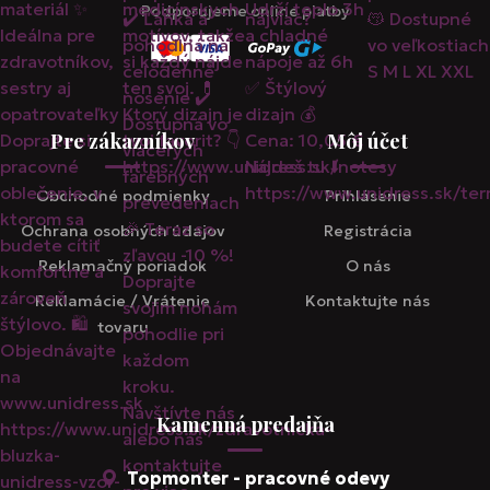
Podporujeme online platby
Pre zákazníkov
Môj účet
Obchodné podmienky
Prihlásenie
Ochrana osobných údajov
Registrácia
Reklamačný poriadok
O nás
Reklamácie / Vrátenie
Kontaktujte nás
tovaru
Kamenná predajňa
Topmonter - pracovné odevy