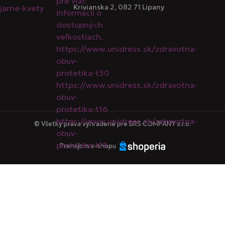
Krivianska 2, 082 71 Lipany
© Všetky práva vyhradené pre BRS COMPANY s.r.o.
Prenájom e-shopu