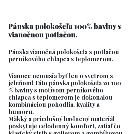
Pánska polokošeľa 100% bavlny s
vianočnou potlačou.
Pánska vianočná polokošeľa s potlačou
perníkového chlapca s teplomerom.
Vianoce nemusia byť len o svetrom s
jeleňom! Táto
pánska polokošeľa zo 100
% bavlny
s motívom
perníkového
chlapca s teplomerom
je dokonalou
kombináciou pohodlia, kvality a
humoru.
Mäkký a priedušný bavlnený materiál
poskytuje celodenný komfort, zatiaľ čo
klasický
strih s golierom a gombíkovou