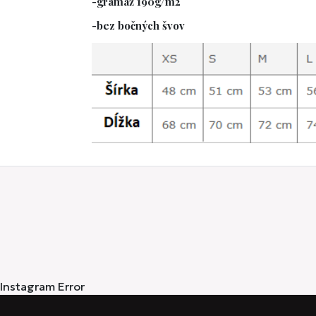
-gramáž 190g/m2
-bez bočných švov
Instagram Error