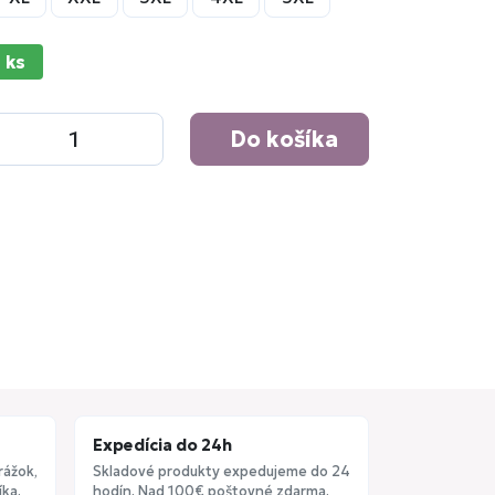
 ks
Do košíka
Expedícia do 24h
rážok,
Skladové produkty expedujeme do 24
ka.
hodín. Nad 100€ poštovné zdarma.