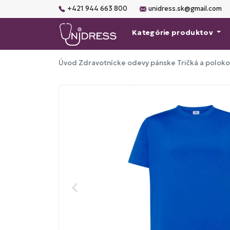
+421 944 663 800
unidress.sk@gmail.com
Kategórie produktov
Úvod
Zdravotnícke odevy pánske
Tričká a polok