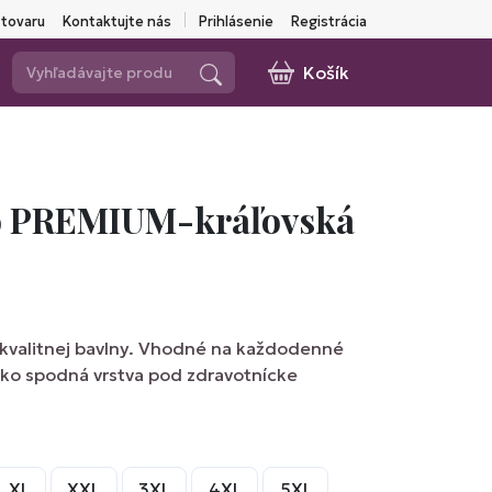
 tovaru
Kontaktujte nás
Prihlásenie
Registrácia
Košík
ko PREMIUM-kráľovská
 kvalitnej bavlny. Vhodné na každodenné
ako spodná vrstva pod zdravotnícke
XL
XXL
3XL
4XL
5XL