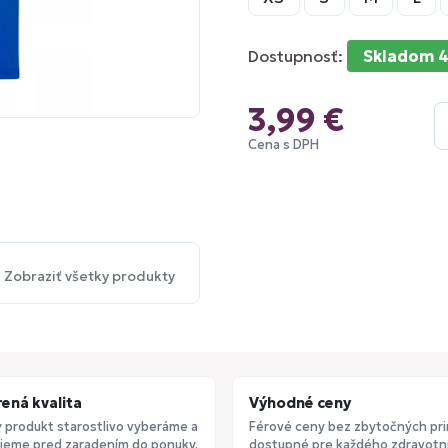
Dostupnosť:
Skladom 4
3,99 €
Cena s DPH
Zobraziť všetky produkty
ená kvalita
Výhodné ceny
 produkt starostlivo vyberáme a
Férové ceny bez zbytočných pri
jeme pred zaradením do ponuky.
dostupné pre každého zdravotní