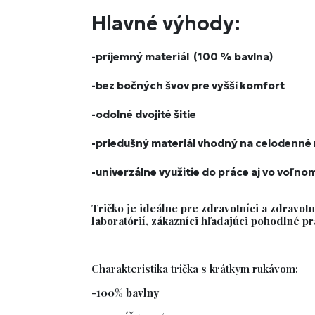
Hlavné výhody:
-príjemný materiál (
100 % bavlna)
-bez bočných švov
pre vyšší komfort
-odolné
dvojité šitie
-priedušný materiál vhodný na celodenné
-univerzálne využitie do práce aj vo voľno
Tričko je ideálne pre zdravotníci a zdravotn
laboratórií, zákazníci hľadajúci pohodlné pr
Charakteristika trička s krátkym rukávom:
-100% bavlny