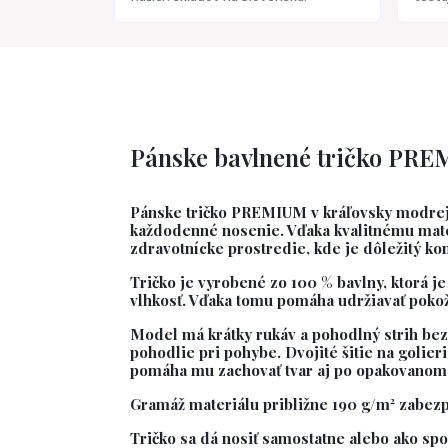
Pánske bavlnené tričko PREM
Pánske tričko
PREMIUM v kráľovsky modrej
každodenné nosenie. Vďaka kvalitnému mate
zdravotnícke prostredie, kde je dôležitý ko
Tričko je vyrobené zo
100 % bavlny
, ktorá 
vlhkosť. Vďaka tomu pomáha udržiavať pokož
Model má
krátky rukáv a pohodlný strih be
pohodlie pri pohybe. Dvojité šitie na golie
pomáha mu zachovať tvar aj po opakovanom 
Gramáž materiálu približne
190 g/m²
zabezpe
Tričko sa dá nosiť samostatne alebo ako spo