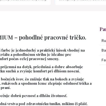
Pa
IUM – pohodlné pracovné tričko.
Ru
 farbe
je jednoduchý a praktický kúsok vhodný na
Ba
riálu a pohodlnému strihu je ideálne pre
mfort počas celej pracovnej smeny.
Fa
je príjemná na dotyk, priedušná a dobre absorbuje
ku suchú a zvyšuje komfort pri dlhšom nosení.
z bočných švov
, čo znižuje tlak na bokoch a zvyšuje
ri, rukávoch a spodnom leme zlepšuje odolnosť trička a
praní.
čuje dobrú pevnosť a dlhšiu životnosť.
dná vrstva pod zdravotnícku tuniku, mikinu či plášť.