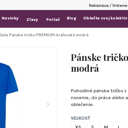
Reklamácie / Vrátenie
Novinky
Blog
Oblečte svoj kolektív
Zľavy
Potlač
ošele
Pánske tričko PREMIUM-kráľovská modrá
Pánske trič
modrá
Pohodlné pánske tričko z
nosenie, do práce alebo 
oblečenie.
VEĽKOSŤ
XS
S
M
L