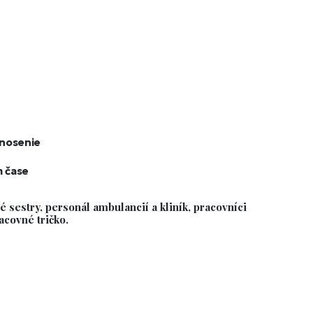
 nosenie
m čase
é sestry, personál ambulancií a kliník, pracovníci
acovné tričko.