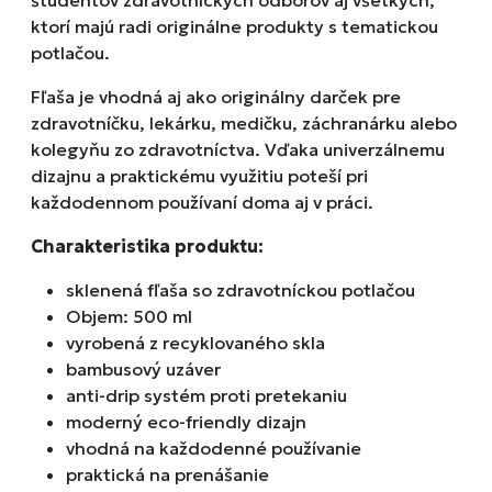
študentov zdravotníckych odborov aj všetkých,
ktorí majú radi originálne produkty s tematickou
potlačou.
Fľaša je vhodná aj ako originálny darček pre
zdravotníčku, lekárku, medičku, záchranárku alebo
kolegyňu zo zdravotníctva. Vďaka univerzálnemu
dizajnu a praktickému využitiu poteší pri
každodennom používaní doma aj v práci.
Charakteristika produktu:
sklenená fľaša so zdravotníckou potlačou
Objem: 500 ml
vyrobená z recyklovaného skla
bambusový uzáver
anti-drip systém proti pretekaniu
moderný eco-friendly dizajn
vhodná na každodenné používanie
praktická na prenášanie