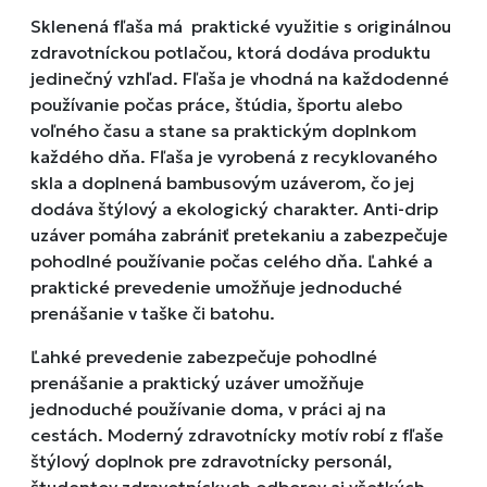
Sklenená fľaša má praktické využitie s originálnou
zdravotníckou potlačou, ktorá dodáva produktu
jedinečný vzhľad. Fľaša je vhodná na každodenné
používanie počas práce, štúdia, športu alebo
voľného času a stane sa praktickým doplnkom
každého dňa. Fľaša je vyrobená z recyklovaného
skla a doplnená bambusovým uzáverom, čo jej
dodáva štýlový a ekologický charakter. Anti-drip
uzáver pomáha zabrániť pretekaniu a zabezpečuje
pohodlné používanie počas celého dňa. Ľahké a
praktické prevedenie umožňuje jednoduché
prenášanie v taške či batohu.
Ľahké prevedenie zabezpečuje pohodlné
prenášanie a praktický uzáver umožňuje
jednoduché používanie doma, v práci aj na
cestách. Moderný zdravotnícky motív robí z fľaše
štýlový doplnok pre zdravotnícky personál,