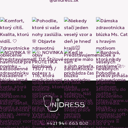
@unidress.sk
+421 944 663 800