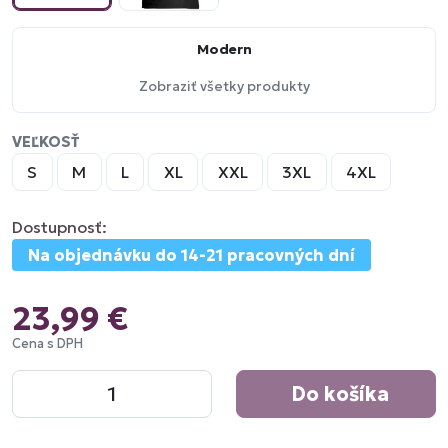
Modern
Zobraziť všetky produkty
VEĽKOSŤ
S
M
L
XL
XXL
3XL
4XL
Dostupnosť:
Na objednávku do 14-21 pracovných dní
23,99 €
Cena s DPH
Do košíka