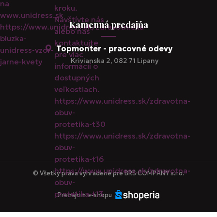
Kamenná predajňa
Topmonter - pracovné odevy
Krivianska 2, 082 71 Lipany
© Všetky práva vyhradené pre BRS COMPANY s.r.o.
Prenájom e-shopu