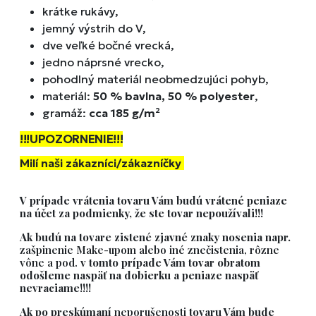
krátke rukávy,
jemný výstrih do V,
dve veľké bočné vrecká,
jedno náprsné vrecko,
pohodlný materiál neobmedzujúci pohyb,
materiál:
50 % bavlna, 50 % polyester
,
gramáž:
cca 185 g/m²
!!!UPOZORNENIE!!!
Milí naši zákazníci/zákazníčky
V prípade vrátenia tovaru Vám budú vrátené peniaze
na účet za podmienky, že ste tovar nepoužívali!!!
Ak budú na tovare zistené zjavné znaky nosenia napr.
zašpinenie Make-upom alebo iné znečistenia, rôzne
vône a pod.
v tomto prípade Vám tovar obratom
odošleme naspäť na dobierku a peniaze naspäť
nevraciame!!!!
Ak po preskúmaní
neporušenosti
tovaru Vám bude