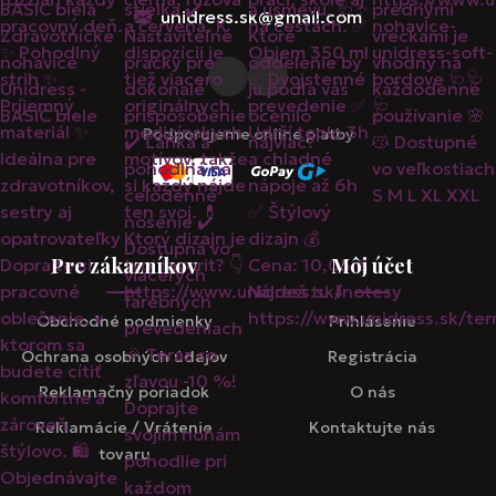
unidress.sk@gmail.com
Podporujeme online platby
Pre zákazníkov
Môj účet
Obchodné podmienky
Prihlásenie
Ochrana osobných údajov
Registrácia
Reklamačný poriadok
O nás
Reklamácie / Vrátenie
Kontaktujte nás
tovaru