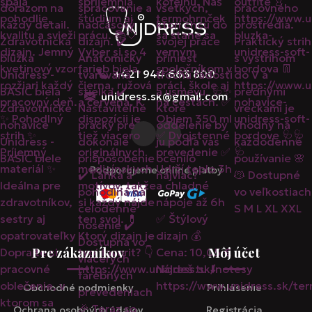
+421 944 663 800
unidress.sk@gmail.com
Podporujeme online platby
Pre zákazníkov
Môj účet
Obchodné podmienky
Prihlásenie
Ochrana osobných údajov
Registrácia