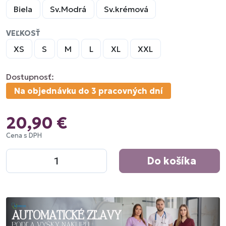
Biela
Sv.Modrá
Sv.krémová
VEĽKOSŤ
XS
S
M
L
XL
XXL
Dostupnosť:
Na objednávku do 3 pracovných dní
20,90 €
Cena s DPH
Do košíka