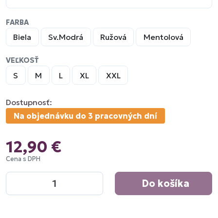
FARBA
Biela
Sv.Modrá
Ružová
Mentolová
VEĽKOSŤ
S
M
L
XL
XXL
Dostupnosť:
Na objednávku do 3 pracovných dní
12,90 €
Cena s DPH
Do košíka