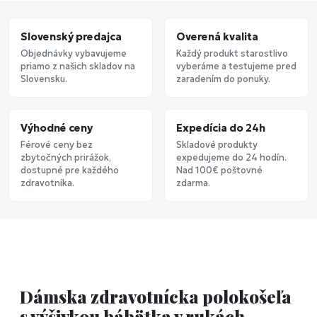
Slovenský predajca
Overená kvalita
Objednávky vybavujeme
Každý produkt starostlivo
priamo z našich skladov na
vyberáme a testujeme pred
Slovensku.
zaradením do ponuky.
Výhodné ceny
Expedícia do 24h
Férové ceny bez
Skladové produkty
zbytočných prirážok,
expedujeme do 24 hodín.
dostupné pre každého
Nad 100€ poštovné
zdravotníka.
zdarma.
Dámska zdravotnícka polokošeľa
s výšivkou bábätka v rukách.