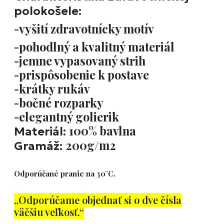
polokošele:
-vyšití zdravotnícky motív
-pohodlný a kvalitný materiál
-jemne vypasovaný strih
-prispôsobenie k postave
-krátky rukáv
-bočné rozparky
-elegantný golierik
100% bavlna
Materiál:
200g/m2
Gramáž:
Odporúčané pranie na 30°C.
„Odporúčame objednať si o dve čísla
väčšiu veľkosť.“