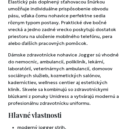
Elastický pás doplnený sťahovacou šnúrkou
umožňuje individuálne prispôsobenie obvodu
pásu, vďaka čomu nohavice perfektne sedia
rôznym typom postavy. Praktické dve bočné
vrecká a jedno zadné vrecko poskytujú dostatok
priestoru na uloženie mobilného telefónu, pera
alebo ďalších pracovných pomôcok.
Dámske zdravotnícke nohavice Jogger sú vhodné
do nemocníc, ambulancií, polikliník, lekární,
laboratórií, veterinárnych ambulancií, domovov
sociálnych služieb, kozmetických salónov,
kaderníctiev, wellness centier aj estetických
kliník. Skvele sa kombinujú so zdravotníckymi
blúzkami z ponuky Unidress a vytvárajú modernú a
profesionálnu zdravotnícku uniformu.
Hlavné vlastnosti
moderný jogger strih,