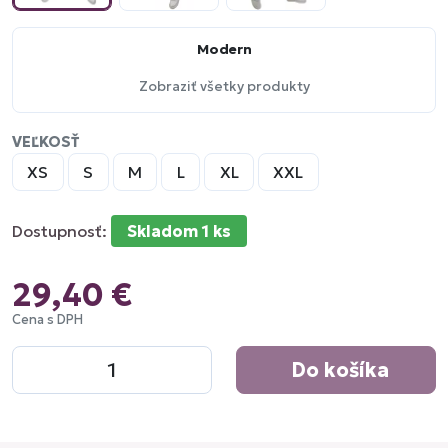
Modern
Zobraziť všetky produkty
VEĽKOSŤ
XS
S
M
L
XL
XXL
Dostupnosť:
Skladom 1 ks
29,40 €
Cena s DPH
Do košíka