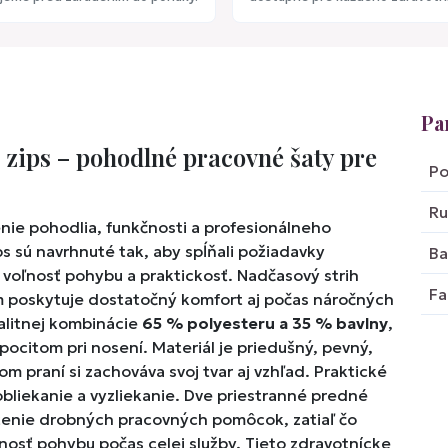
Pa
 zips – pohodlné pracovné šaty pre
Po
Ru
nie pohodlia, funkčnosti a profesionálneho
s sú navrhnuté tak, aby spĺňali požiadavky
Ba
 voľnosť pohybu a praktickosť. Nadčasový strih
Fa
m poskytuje dostatočný komfort aj počas náročných
alitnej kombinácie
65 % polyesteru a 35 % bavlny
,
pocitom pri nosení. Materiál je priedušný, pevný,
 praní si zachováva svoj tvar aj vzhľad. Praktické
bliekanie a vyzliekanie. Dve priestranné predné
ženie drobných pracovných pomôcok, zatiaľ čo
nosť pohybu počas celej služby. Tieto zdravotnícke