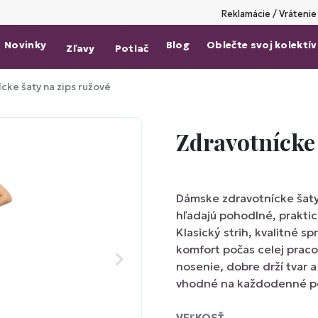
Reklamácie / Vrátenie
Novinky
Blog
Oblečte svoj kolektív
Zľavy
Potlač
cke šaty na zips ružové
Zdravotnícke 
Dámske zdravotnícke šaty 
hľadajú pohodlné, prakti
Klasický strih, kvalitné s
komfort počas celej praco
nosenie, dobre drží tvar a
vhodné na každodenné po