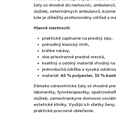
šaty sú vhodné do nemocníc, ambulancií, po
služieb, veterinárnych ambulancií, kozmet
kde je dôležitý profesionálny vzhľad a m
Hlavné vlastnosti:
praktické zapínanie na predný zips,
pohodlný klasický strih,
krátke rukávy,
dve priestranné predné vrecká,
kvalitný a odolný materiál vhodný n
jednoduchá údržba a vysoká odolnosť
materiál:
65 % polyester, 35 % bavl
Dámske zdravotnícke šaty sú vhodné pre 
laborantky, fyzioterapeutky, opatrovateľ
služieb, zamestnankyne domovov sociálny
estetické kliniky. Využijú ich všetky ženy
praktické pracovné oblečenie.