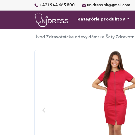
+421 944 663 800
unidress.sk@gmail.com
Kategórie produktov
Úvod
Zdravotnícke odevy dámske
Šaty
Zdravotní