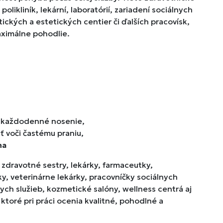
likliník, lekární, laboratórií, zariadení sociálnych
ických a estetických centier či ďalších pracovísk,
aximálne pohodlie.
a každodenné nosenie,
 voči častému praniu,
na
zdravotné sestry, lekárky, farmaceutky,
ky, veterinárne lekárky, pracovníčky sociálnych
ch služieb, kozmetické salóny, wellness centrá aj
, ktoré pri práci ocenia kvalitné, pohodlné a