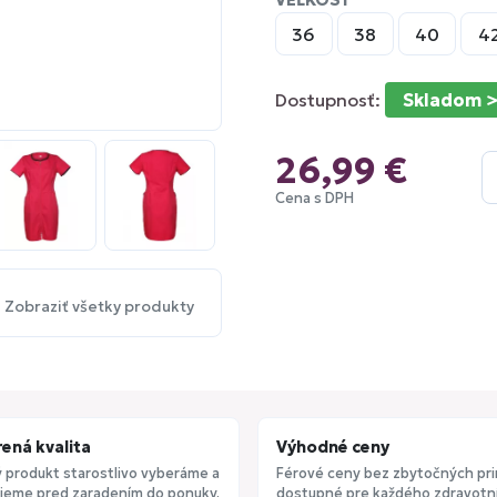
VEĽKOSŤ
36
38
40
4
Dostupnosť:
Skladom >
26,99 €
Cena s DPH
Zobraziť všetky produkty
ená kvalita
Výhodné ceny
 produkt starostlivo vyberáme a
Férové ceny bez zbytočných pri
jeme pred zaradením do ponuky.
dostupné pre každého zdravotní