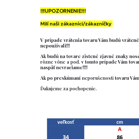
!!!UPOZORNENIE!!!
Milí naši zákazníci/zákazníčky
V prípade vrátenia tovaru Vám budú vrátené
nepoužívali!!!
Ak budú na tovare zistené zjavné znaky nos
rôzne vône a pod.
v tomto prípade Vám tova
naspäť nevraciame!!!!
Ak po preskúmaní
neporušenosti
tovaru Vám
Ďakujeme za pochopenie.