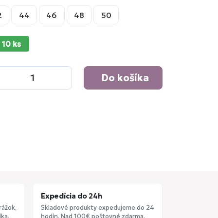
2
44
46
48
50
 10 ks
Do košíka
Expedícia do 24h
rážok,
Skladové produkty expedujeme do 24
ka.
hodín. Nad 100€ poštovné zdarma.