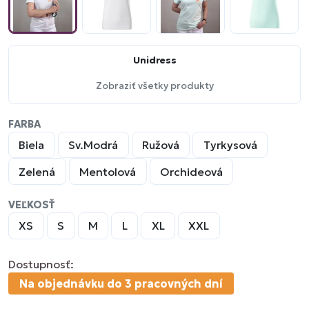
Unidress
Zobraziť všetky produkty
FARBA
Biela
Sv.Modrá
Ružová
Tyrkysová
Zelená
Mentolová
Orchideová
VEĽKOSŤ
XS
S
M
L
XL
XXL
Dostupnosť:
Na objednávku do 3 pracovných dní