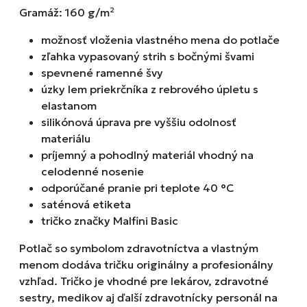
Gramáž: 160 g/m²
možnosť vloženia vlastného mena do potlače
zľahka vypasovaný strih s bočnými švami
spevnené ramenné švy
úzky lem priekrčníka z rebrového úpletu s
elastanom
silikónová úprava pre vyššiu odolnosť
materiálu
príjemný a pohodlný materiál vhodný na
celodenné nosenie
odporúčané pranie pri teplote 40 °C
saténová etiketa
tričko značky Malfini Basic
Potlač so symbolom zdravotníctva a vlastným
menom dodáva tričku originálny a profesionálny
vzhľad. Tričko je vhodné pre lekárov, zdravotné
sestry, medikov aj ďalší zdravotnícky personál na