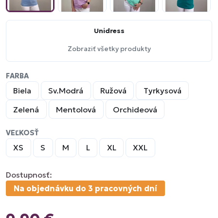
Unidress
Zobraziť všetky produkty
FARBA
Biela
Sv.Modrá
Ružová
Tyrkysová
Zelená
Mentolová
Orchideová
VEĽKOSŤ
XS
S
M
L
XL
XXL
Dostupnosť:
Na objednávku do 3 pracovných dní