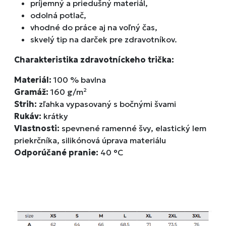
príjemný a priedušný materiál,
odolná potlač,
vhodné do práce aj na voľný čas,
skvelý tip na darček pre zdravotníkov.
Charakteristika zdravotníckeho trička:
Materiál:
100 % bavlna
Gramáž:
160 g/m²
Strih:
zľahka vypasovaný s bočnými švami
Rukáv:
krátky
Vlastnosti:
spevnené ramenné švy, elastický lem
priekrčníka, silikónová úprava materiálu
Odporúčané pranie:
40 °C