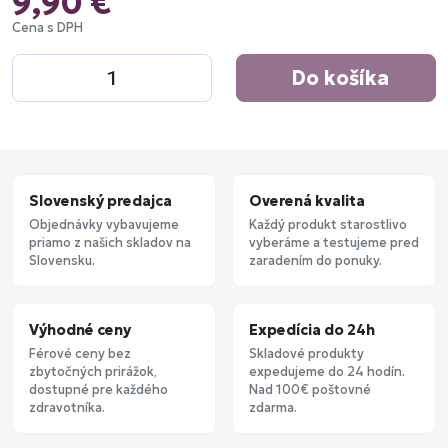
9,90 €
Cena s DPH
Do košíka
Slovenský predajca
Overená kvalita
Objednávky vybavujeme
Každý produkt starostlivo
priamo z našich skladov na
vyberáme a testujeme pred
Slovensku.
zaradením do ponuky.
Výhodné ceny
Expedícia do 24h
Férové ceny bez
Skladové produkty
zbytočných prirážok,
expedujeme do 24 hodín.
dostupné pre každého
Nad 100€ poštovné
zdravotníka.
zdarma.