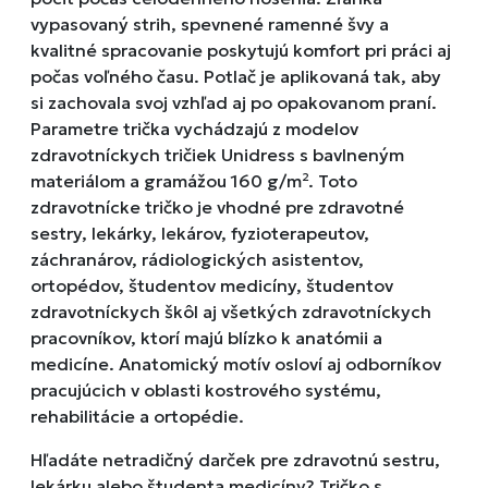
vypasovaný strih, spevnené ramenné švy a
kvalitné spracovanie poskytujú komfort pri práci aj
počas voľného času. Potlač je aplikovaná tak, aby
si zachovala svoj vzhľad aj po opakovanom praní.
Parametre trička vychádzajú z modelov
zdravotníckych tričiek Unidress s bavlneným
materiálom a gramážou 160 g/m². Toto
zdravotnícke tričko je vhodné pre zdravotné
sestry, lekárky, lekárov, fyzioterapeutov,
záchranárov, rádiologických asistentov,
ortopédov, študentov medicíny, študentov
zdravotníckych škôl aj všetkých zdravotníckych
pracovníkov, ktorí majú blízko k anatómii a
medicíne. Anatomický motív osloví aj odborníkov
pracujúcich v oblasti kostrového systému,
rehabilitácie a ortopédie.
Hľadáte netradičný darček pre zdravotnú sestru,
lekárku alebo študenta medicíny? Tričko s